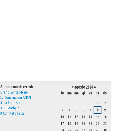
Aggiornamenti recenti
«
agosto 2026
»
Orario Sante Messe
lu
ma
me
gi
ve
sa
do
Le Convenzioni ANSPI
agosto
4. La Fortezza
1
2
3. Il Consiglio
3
4
5
6
7
8
9
Il Comitato Festa
10
11
12
13
14
16
15
17
18
19
20
21
22
23
.
24
25
26
27
28
29
30