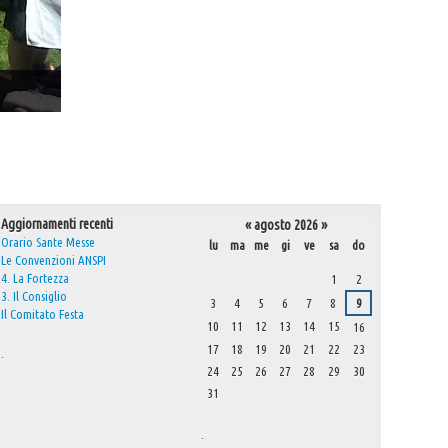
Aggiornamenti recenti
«
agosto 2026
»
Orario Sante Messe
lu
ma
me
gi
ve
sa
do
Le Convenzioni ANSPI
agosto
4. La Fortezza
1
2
3. Il Consiglio
3
4
5
6
7
8
9
Il Comitato Festa
10
11
12
13
14
15
16
17
18
19
20
21
22
23
.
24
25
26
27
28
29
30
31
.