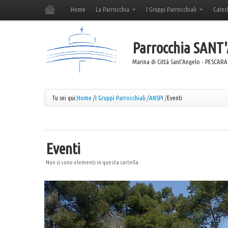
Home
La Parrocchia
I Gruppi Parrocchiali
Catec
Parrocchia
SANT
Marina di Città Sant'Angelo - PESCARA
Tu sei qui:
Home
/
I Gruppi Parrocchiali
/
ANSPI
/
Eventi
Eventi
Non ci sono elementi in questa cartella.