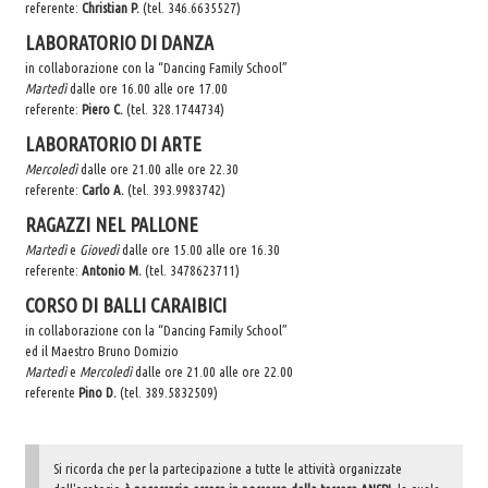
referente:
Christian P.
(tel. 346.6635527)
30° Anniversario Ordinazione Sacerdotale Don Nino
LABORATORIO DI DANZA
Festa Sant'Agostino
in collaborazione con la “Dancing Family School”
Martedì
dalle ore 16.00 alle ore 17.00
RASSEGNA PRESEPI DOMESTICI 2020
referente:
Piero C.
(tel. 328.1744734)
Video
LABORATORIO DI ARTE
L'Oratorio in Festa 2015
Mercoledì
dalle ore 21.00 alle ore 22.30
referente:
Carlo
A.
(tel. 393.9983742)
Capodanno 31/12/2015
RAGAZZI NEL PALLONE
Fatti riconoscere
Martedì
e
Giovedì
dalle ore 15.00 alle ore 16.30
referente:
Antonio M.
(tel. 3478623711)
CORSO DI BALLI CARAIBICI
in collaborazione con la “Dancing Family School”
ed il Maestro Bruno Domizio
Martedì
e
Mercoledì
dalle ore 21.00 alle ore 22.00
referente
Pino
D.
(tel. 389.5832509)
Si ricorda che per la partecipazione a tutte le attività organizzate