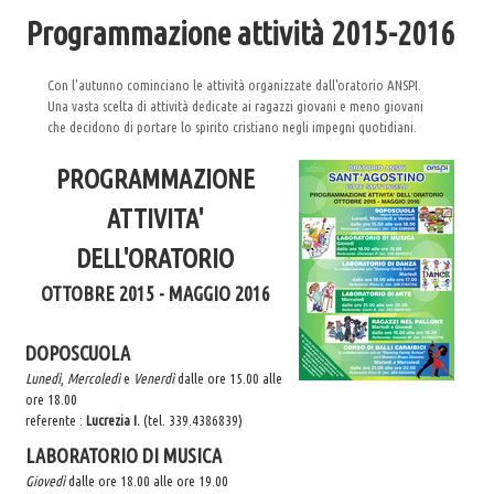
Programmazione attività 2015-2016
Eccomi
La Sorgente
Con l'autunno cominciano le attività organizzate dall'oratorio ANSPI.
Scout
Una vasta scelta di attività dedicate ai ragazzi giovani e meno giovani
che decidono di portare lo spirito cristiano negli impegni quotidiani.
UNITALSI
Catechesi
PROGRAMMAZIONE
I doni dello Spirito Santo
ATTIVITA'
Documenti per i catechisti
DELL'ORATORIO
Notizie
OTTOBRE 2015 - MAGGIO 2016
Gallery
L'Oratorio in Festa 2015
DOPOSCUOLA
Lunedì
,
Mercoledì
e
Venerdì
dalle ore 15.00 alle
Festa di Benvenuto 17/10/2015
ore 18.00
Cena Comitato Festa 20/11/2015
referente :
Lucrezia
I.
(tel. 339.4386839)
NATALE IN PARROCCHIA 2015-2016
LABORATORIO DI MUSICA
Giovedì
dalle ore 18.00 alle ore 19.00
Quaresima 2016