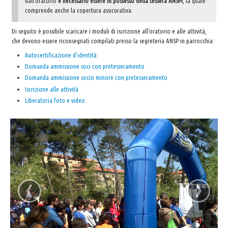
dall'oratorio
è necessario essere in possesso della tessera ANSPI
, la quale
comprende anche la copertura assicurativa.
Di seguito è possibile scaricare i moduli di iscrizione all'oratorio e alle attività,
che devono essere riconsegnati compilati presso la segreteria ANSP in parrocchia:
Autocertificazione d'identità
Domanda ammissione soci con pretesseramento
Domanda ammissione socio minore con pretesseramento
Iscrizione alle attività
Liberatoria foto e video
‹
›