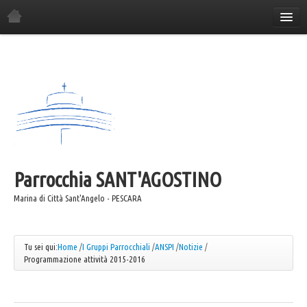
Home
La Parrocchia
Orario Sante Messe
Gli incontri in parrocchia
Il Consiglio Economico
Il Consiglio Pastorale
Parrocchia
Il Comitato Festa
SANT'AGOSTINO
I Gruppi Parrocchiali
Marina di Città Sant'Angelo - PESCARA
ANSPI
Azione Cattolica
Tu sei qui:
Home
/
I Gruppi Parrocchiali
/
ANSPI
/
Notizie
/
Programmazione attività 2015-2016
Coro "Canta e Cammina"
Coro "Mater"
Caritas