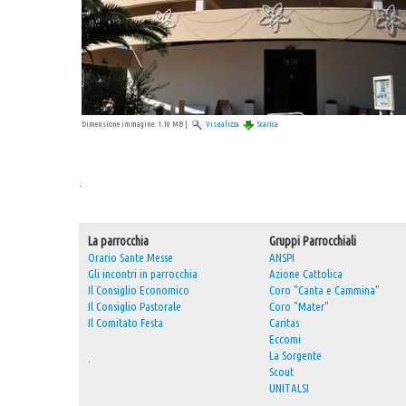
Dimensione immagine:
1.10 MB
|
Visualizza
Scarica
.
La parrocchia
Gruppi Parrocchiali
Orario Sante Messe
ANSPI
Gli incontri in parrocchia
Azione Cattolica
Il Consiglio Economico
Coro "Canta e Cammina"
Il Consiglio Pastorale
Coro "Mater"
Il Comitato Festa
Caritas
Eccomi
La Sorgente
.
Scout
UNITALSI