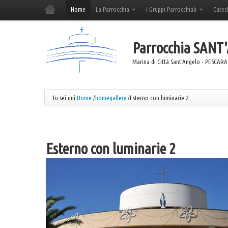
Home
La Parrocchia
I Gruppi Parrocchiali
Catec
Parrocchia
SANT
Marina di Città Sant'Angelo - PESCARA
Tu sei qui:
Home
/
homegallery
/
Esterno con luminarie 2
Esterno con luminarie 2