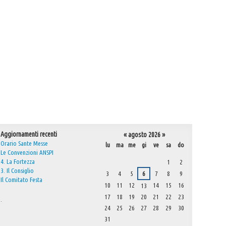
Aggiornamenti recenti
«
agosto 2026
»
Orario Sante Messe
lu
ma
me
gi
ve
sa
do
Le Convenzioni ANSPI
agosto
4. La Fortezza
1
2
3. Il Consiglio
3
4
5
6
7
8
9
Il Comitato Festa
10
11
12
14
15
16
13
17
18
19
20
21
22
23
.
24
25
26
27
28
29
30
31