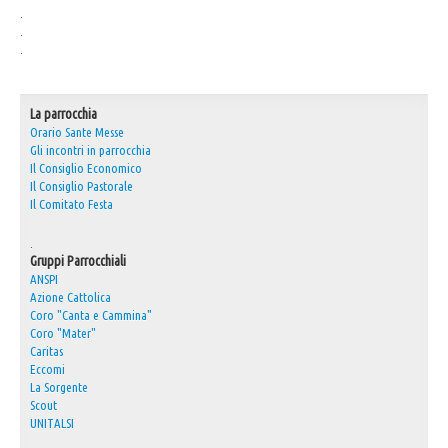
.
30° Anniversario Ordinazione Sacerdotale Don Nino
.
.
Festa Sant'Agostino
RASSEGNA PRESEPI DOMESTICI 2020
La parrocchia
Video
Orario Sante Messe
Gli incontri in parrocchia
L'Oratorio in Festa 2015
Il Consiglio Economico
Capodanno 31/12/2015
Il Consiglio Pastorale
Il Comitato Festa
Fatti riconoscere
.
Gruppi Parrocchiali
ANSPI
Azione Cattolica
Coro "Canta e Cammina"
Coro "Mater"
Caritas
Eccomi
La Sorgente
Scout
UNITALSI