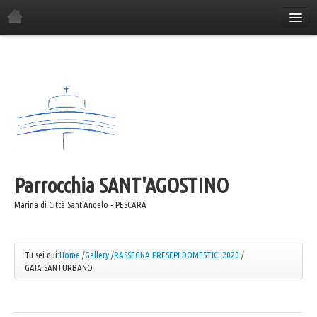
Home
La Parrocchia
Orario Sante Messe
Gli incontri in parrocchia
Il Consiglio Economico
Il Consiglio Pastorale
Parrocchia
Il Comitato Festa
SANT'AGOSTINO
I Gruppi Parrocchiali
Marina di Città Sant'Angelo - PESCARA
ANSPI
Azione Cattolica
Tu sei qui:
Home
/
Gallery
/
RASSEGNA PRESEPI DOMESTICI 2020
/
GAIA SANTURBANO
Coro "Canta e Cammina"
Coro "Mater"
Caritas