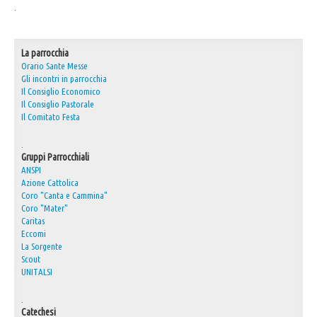
.
30° Anniversario Ordinazione Sacerdotale Don Nino
Festa Sant'Agostino
La parrocchia
RASSEGNA PRESEPI DOMESTICI 2020
Orario Sante Messe
Gli incontri in parrocchia
Video
Il Consiglio Economico
Il Consiglio Pastorale
L'Oratorio in Festa 2015
Il Comitato Festa
Capodanno 31/12/2015
.
Gruppi Parrocchiali
Fatti riconoscere
ANSPI
Azione Cattolica
Coro "Canta e Cammina"
Coro "Mater"
Caritas
Eccomi
La Sorgente
Scout
UNITALSI
.
Catechesi