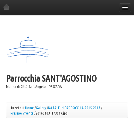
Home
La Parrocchia
Orario Sante Messe
Gli incontri in parrocchia
Il Consiglio Economico
Il Consiglio Pastorale
Parrocchia
Il Comitato Festa
SANT'AGOSTINO
I Gruppi Parrocchiali
Marina di Città Sant'Angelo - PESCARA
ANSPI
Azione Cattolica
Tu sei qui:
Home
/
Gallery
/
NATALE IN PARROCCHIA 2015-2016
/
Presepe Vivente
/
20160103_173619.jpg
Coro "Canta e Cammina"
Coro "Mater"
Caritas