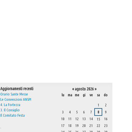
Aggiornamenti recenti
«
agosto 2026
»
Orario Sante Messe
lu
ma
me
gi
ve
sa
do
Le Convenzioni ANSPI
agosto
4. La Fortezza
1
2
3. Il Consiglio
3
4
5
6
7
8
9
Il Comitato Festa
10
11
12
13
14
16
15
17
18
19
20
21
22
23
.