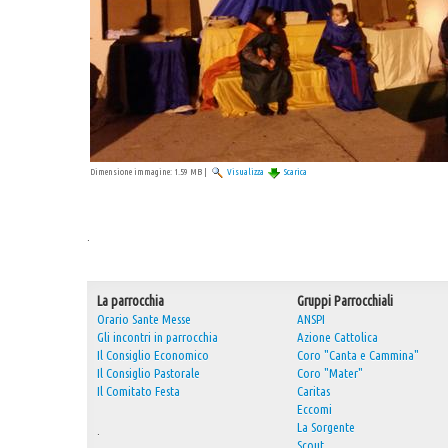
Dimensione immagine:
1.59 MB
|
Visualizza
Scarica
.
La parrocchia
Gruppi Parrocchiali
Orario Sante Messe
ANSPI
Gli incontri in parrocchia
Azione Cattolica
Il Consiglio Economico
Coro "Canta e Cammina"
Il Consiglio Pastorale
Coro "Mater"
Il Comitato Festa
Caritas
Eccomi
La Sorgente
.
Scout