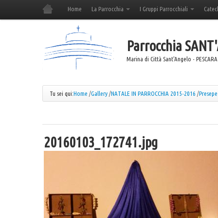
Home
La Parrocchia
I Gruppi Parrocchiali
Catec
Parrocchia
SANT
Marina di Città Sant'Angelo - PESCARA
Tu sei qui:
Home
/
Gallery
/
NATALE IN PARROCCHIA 2015-2016
/
Presepe
20160103_172741.jpg