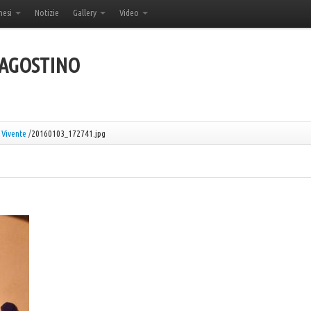
hesi
Notizie
Gallery
Video
'AGOSTINO
 Vivente
/
20160103_172741.jpg