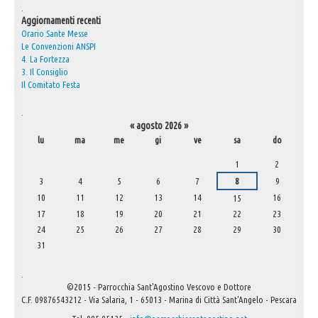
.
Aggiornamenti recenti
Orario Sante Messe
Le Convenzioni ANSPI
4. La Fortezza
3. Il Consiglio
Il Comitato Festa
.
«
agosto 2026
»
lu
ma
me
gi
ve
sa
do
agosto
1
2
3
4
5
6
7
8
9
10
11
12
13
14
16
15
17
18
19
20
21
22
23
24
25
26
27
28
29
30
31
.
©2015 - Parrocchia Sant'Agostino Vescovo e Dottore
C.F. 09876543212 - Via Salaria, 1 - 65013 - Marina di Città Sant'Angelo - Pescara