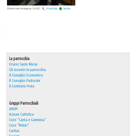
30° Anniversario Ordinazione Sacerdotale Don Nino
Dimensione immagine:
36 KB
|
Visualizza
Scarica
Festa Sant'Agostino
RASSEGNA PRESEPI DOMESTICI 2020
.
.
Video
.
L'Oratorio in Festa 2015
Capodanno 31/12/2015
La parrocchia
Orario Sante Messe
Fatti riconoscere
Gli incontri in parrocchia
Il Consiglio Economico
Il Consiglio Pastorale
Il Comitato Festa
.
Gruppi Parrocchiali
ANSPI
Azione Cattolica
Coro "Canta e Cammina"
Coro "Mater"
Caritas