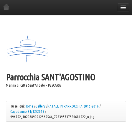
Home
La Parrocchia
Orario Sante Messe
Gli incontri in parrocchia
Il Consiglio Economico
Il Consiglio Pastorale
Parrocchia
Il Comitato Festa
SANT'AGOSTINO
I Gruppi Parrocchiali
Marina di Città Sant'Angelo - PESCARA
ANSPI
Azione Cattolica
Tu sei qui:
Home
/
Gallery
/
NATALE IN PARROCCHIA 2015-2016
/
Capodanno 31/12/2015
/
Coro "Canta e Cammina"
996752_10206890912565544_723395737530681522_n.jpg
Coro "Mater"
Caritas