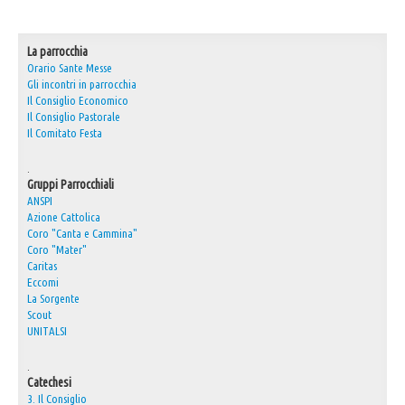
30° Anniversario Ordinazione Sacerdotale Don Nino
La parrocchia
Festa Sant'Agostino
Orario Sante Messe
RASSEGNA PRESEPI DOMESTICI 2020
Gli incontri in parrocchia
Il Consiglio Economico
Video
Il Consiglio Pastorale
Il Comitato Festa
L'Oratorio in Festa 2015
Capodanno 31/12/2015
.
Gruppi Parrocchiali
ANSPI
Fatti riconoscere
Azione Cattolica
Coro "Canta e Cammina"
Coro "Mater"
Caritas
Eccomi
La Sorgente
Scout
UNITALSI
.
Catechesi
3. Il Consiglio