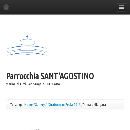
Home
La Parrocchia
Orario Sante Messe
Gli incontri in parrocchia
Il Consiglio Economico
Il Consiglio Pastorale
Parrocchia
Il Comitato Festa
SANT'AGOSTINO
I Gruppi Parrocchiali
Marina di Città Sant'Angelo - PESCARA
ANSPI
Azione Cattolica
Tu sei qui:
Home
/
Gallery
/
L'Oratorio in Festa 2015
/
Prima della gara...
Coro "Canta e Cammina"
Coro "Mater"
Caritas